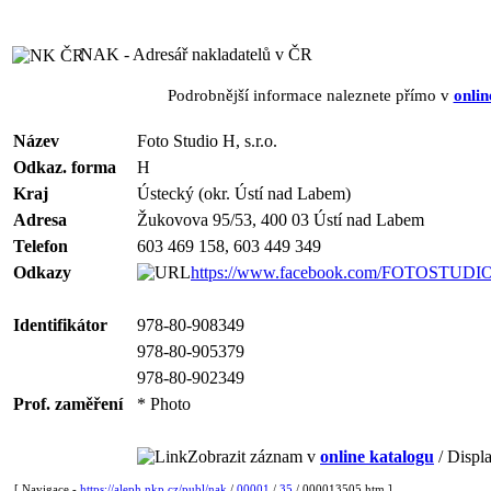
NAK - Adresář nakladatelů v ČR
Podrobnější informace naleznete přímo v
onlin
Název
Foto Studio H, s.r.o.
Odkaz. forma
H
Kraj
Ústecký (okr. Ústí nad Labem)
Adresa
Žukovova 95/53, 400 03 Ústí nad Labem
Telefon
603 469 158, 603 449 349
Odkazy
https://www.facebook.com/FOTOSTUDI
Identifikátor
978-80-908349
978-80-905379
978-80-902349
Prof. zaměření
* Photo
Zobrazit záznam v
online katalogu
/ Displa
[ Navigace -
https://aleph.nkp.cz/publ/nak
/
00001
/
35
/ 000013505.htm ]