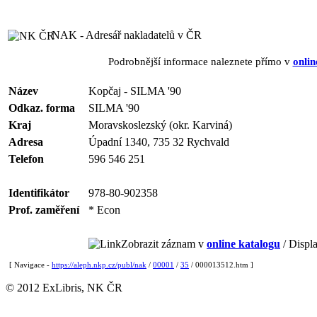
NAK - Adresář nakladatelů v ČR
Podrobnější informace naleznete přímo v
onlin
Název
Kopčaj - SILMA '90
Odkaz. forma
SILMA '90
Kraj
Moravskoslezský (okr. Karviná)
Adresa
Úpadní 1340, 735 32 Rychvald
Telefon
596 546 251
Identifikátor
978-80-902358
Prof. zaměření
* Econ
Zobrazit záznam v
online katalogu
/ Displa
[ Navigace -
https://aleph.nkp.cz/publ/nak
/
00001
/
35
/ 000013512.htm ]
© 2012 ExLibris, NK ČR