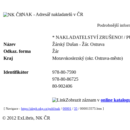
NAK - Adresář nakladatelů v ČR
Podrobnější info
* NAKLADATELSTVÍ ZRUŠENO! / P
Název
Žárský Dušan - Žár. Ostrava
Odkaz. forma
Žár
Kraj
Moravskoslezský (okr. Ostrava-město)
Identifikátor
978-80-7590
978-80-86725
80-902406
Zobrazit záznam v
online katalog
[ Navigace -
https://aleph.nkp.cz/publ/nak
/
00001
/
35
/ 000013575.htm ]
© 2012 ExLibris, NK ČR