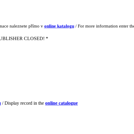
rmace naleznete přímo v
online katalogu
/ For more information enter t
UBLISHER CLOSED! *
u
/ Display record in the
online catalogue