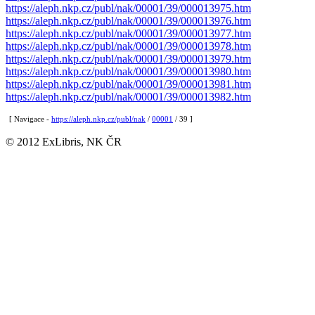
https://aleph.nkp.cz/publ/nak/00001/39/000013975.htm
https://aleph.nkp.cz/publ/nak/00001/39/000013976.htm
https://aleph.nkp.cz/publ/nak/00001/39/000013977.htm
https://aleph.nkp.cz/publ/nak/00001/39/000013978.htm
https://aleph.nkp.cz/publ/nak/00001/39/000013979.htm
https://aleph.nkp.cz/publ/nak/00001/39/000013980.htm
https://aleph.nkp.cz/publ/nak/00001/39/000013981.htm
https://aleph.nkp.cz/publ/nak/00001/39/000013982.htm
[ Navigace -
https://aleph.nkp.cz/publ/nak
/
00001
/ 39 ]
© 2012 ExLibris, NK ČR