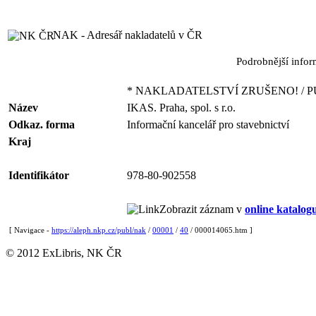
NAK - Adresář nakladatelů v ČR
Podrobnější info
* NAKLADATELSTVÍ ZRUŠENO! / P
Název
IKAS. Praha, spol. s r.o.
Odkaz. forma
Informační kancelář pro stavebnictví
Kraj
Identifikátor
978-80-902558
Zobrazit záznam v
online katalog
[ Navigace -
https://aleph.nkp.cz/publ/nak
/
00001
/
40
/ 000014065.htm ]
© 2012 ExLibris, NK ČR