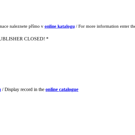
rmace naleznete přímo v
online katalogu
/ For more information enter t
UBLISHER CLOSED! *
u
/ Display record in the
online catalogue