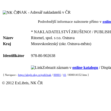
NAK - Adresář nakladatelů v ČR
Podrobnější informace naleznete přímo v
onlin
* NAKLADATELSTVÍ ZRUŠENO! / PUBLISH
Název
Ritornel, spol. s r.o. Ostrava
Kraj
Moravskoslezský (okr. Ostrava-město)
Identifikátor
978-80-902638
Zobrazit záznam v
online katalogu
/ Displa
[ Navigace -
https://aleph.nkp.cz/publ/nak
/
00001
/
41
/ 000014152.htm ]
© 2012 ExLibris, NK ČR