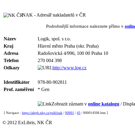
NAK - Adresář nakladatelů v ČR
Podrobnější informace naleznete přímo v
onlin
Název
Logik, spol. s r.o.
Kraj
Hlavní město Praha (okr. Praha)
Adresa
Radošovická 4/996, 100 00 Praha 10
Telefon
270 004 398
Odkazy
http://www.log.cz
Identifikátor
978-80-902811
Prof. zaměření
* Gen
Zobrazit záznam v
online katalogu
/ Displa
[ Navigace -
https://aleph.nkp.cz/publ/nak
/
00001
/
45
/ 000014506.htm ]
© 2012 ExLibris, NK ČR