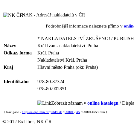
NAK - Adresář nakladatelů v ČR
Podrobnější informace naleznete přímo v
onlin
* NAKLADATELSTVÍ ZRUŠENO! / PUBLISH
Název
Král Ivan - nakladatelství. Praha
Odkaz. forma
Král. Praha
Nakladatelství Král. Praha
Kraj
Hlavní město Praha (okr. Praha)
Identifikátor
978-80-87324
978-80-902851
Zobrazit záznam v
online katalogu
/ Displa
[ Navigace -
https://aleph.nkp.cz/publ/nak
/
00001
/
45
/ 000014553.htm ]
© 2012 ExLibris, NK ČR