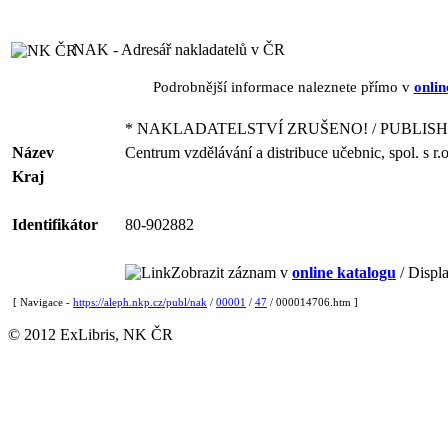
NAK - Adresář nakladatelů v ČR
Podrobnější informace naleznete přímo v
onlin
* NAKLADATELSTVÍ ZRUŠENO! / PUBLISH
Název
Centrum vzdělávání a distribuce učebnic, spol. s r.
Kraj
Identifikátor
80-902882
Zobrazit záznam v
online katalogu
/ Displa
[ Navigace -
https://aleph.nkp.cz/publ/nak
/
00001
/
47
/ 000014706.htm ]
© 2012 ExLibris, NK ČR