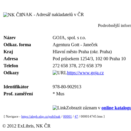
NAK - Adresář nakladatelů v ČR
Podrobnější info
Název
GOJA, spol. s r.o.
Odkaz. forma
Agentura Gott - Janeček
Kraj
Hlavní město Praha (okr. Praha)
Adresa
Pod průsekem 1254/3, 102 00 Praha 10
Telefon
272 658 378, 272 658 379
Odkazy
https://www.goja.cz
Identifikátor
978-80-902913
Prof. zaměření
* Mus
Zobrazit záznam v
online katalog
[ Navigace -
https://aleph.nkp.cz/publ/nak
/
00001
/
47
/ 000014745.htm ]
© 2012 ExLibris, NK ČR