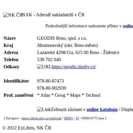
NAK - Adresář nakladatelů v ČR
Podrobnější informace naleznete přímo v
onlin
Název
GEODIS Brno, spol. s r.o.
Kraj
Jihomoravský (okr. Brno-město)
Adresa
Lazaretní 4298/11a, 615 00 Brno - Židenice
Telefon
538 702 040
Odkazy
https://geodis.sluzby.cz/
Identifikátor
978-80-87473
978-80-902939
Prof. zaměření
* Atlas * Geog * Maps * Technol
Zobrazit záznam v
online katalogu
/ Displa
[ Navigace -
https://aleph.nkp.cz/publ/nak
/
00001
/
47
/ 000014775.htm ]
© 2012 ExLibris, NK ČR