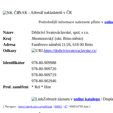
NAK - Adresář nakladatelů v ČR
Podrobnější informace naleznete přímo v
onlin
Název
Dědictví Svatováclavské, spol. s r.o.
Kraj
Jihomoravský (okr. Brno-město)
Adresa
Faměrovo náměstí 11/26, 618 00 Brno
Odkazy
https://dedictvisvatovaclavske.cz/
Identifikátor
978-80-909988
978-80-909720
978-80-909719
978-80-902946
Prof. zaměření
* Rel * Hist
Zobrazit záznam v
online katalogu
/ Displa
[ Navigace -
https://aleph.nkp.cz/publ/nak
/
00001
/
47
/ 000014785.htm ]