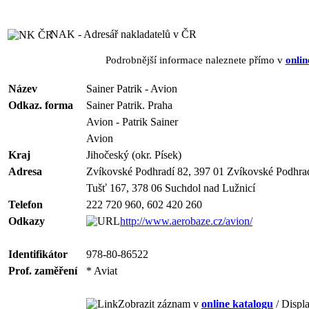
NAK - Adresář nakladatelů v ČR
Podrobnější informace naleznete přímo v
onlin
Název
Sainer Patrik - Avion
Odkaz. forma
Sainer Patrik. Praha
Avion - Patrik Sainer
Avion
Kraj
Jihočeský (okr. Písek)
Adresa
Zvíkovské Podhradí 82, 397 01 Zvíkovské Podhra
Tušť 167, 378 06 Suchdol nad Lužnicí
Telefon
222 720 960, 602 420 260
Odkazy
http://www.aerobaze.cz/avion/
Identifikátor
978-80-86522
Prof. zaměření
* Aviat
Zobrazit záznam v
online katalogu
/ Displa