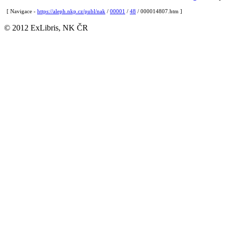
[ Navigace -
https://aleph.nkp.cz/publ/nak
/
00001
/
48
/ 000014807.htm ]
© 2012 ExLibris, NK ČR