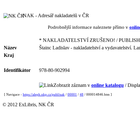
NAK - Adresář nakladatelů v ČR
Podrobnější informace naleznete přímo v
onlin
* NAKLADATELSTVÍ ZRUŠENO! / PUBLISH
Název
Štainc Ladislav - nakladatelství a vydavatelství. L
Kraj
Identifikátor
978-80-902994
Zobrazit záznam v
online katalogu
/ Displa
[ Navigace -
https://aleph.nkp.cz/publ/nak
/
00001
/
48
/ 000014846.htm ]
© 2012 ExLibris, NK ČR