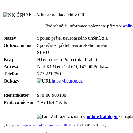
NAK - Adresář nakladatelů v ČR
Podrobnější informace naleznete přímo v
onlin
Název
Spolek přátel beuronského umění, z.s.
Odkaz. forma
Společnost přátel beuronského umění
SPBU
Kraj
Hlavní město Praha (okr. Praha)
Adresa
Nad Křížkem 1616/9, 147 00 Praha 4
Telefon
777 221 950
Odkazy
https://beuron.cz
Identifikátor
978-80-903138
Prof. zaměření
* ArtHist * Arts
Zobrazit záznam v
online katalogu
/ Displa
[ Navigace -
https://aleph.nkp.cz/publ/nak
/
00001
/
58
/ 000015863.htm ]