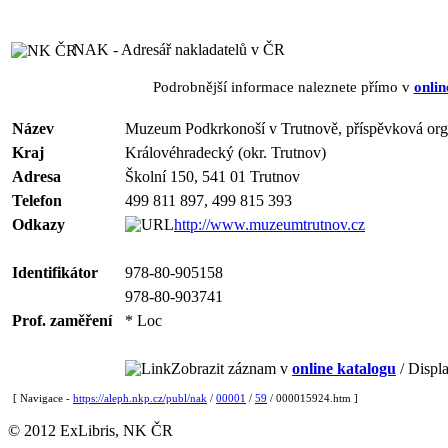
NAK - Adresář nakladatelů v ČR
Podrobnější informace naleznete přímo v
onlin
Název
Muzeum Podkrkonoší v Trutnově, příspěvková org
Kraj
Královéhradecký (okr. Trutnov)
Adresa
Školní 150, 541 01 Trutnov
Telefon
499 811 897, 499 815 393
Odkazy
http://www.muzeumtrutnov.cz
Identifikátor
978-80-905158
978-80-903741
Prof. zaměření
* Loc
Zobrazit záznam v
online katalogu
/ Displa
[ Navigace -
https://aleph.nkp.cz/publ/nak
/
00001
/
59
/ 000015924.htm ]
© 2012 ExLibris, NK ČR