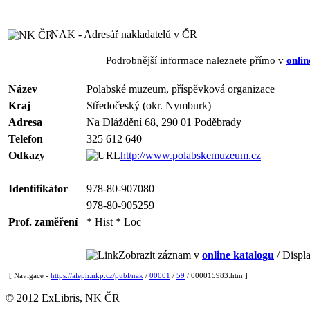
NAK - Adresář nakladatelů v ČR
Podrobnější informace naleznete přímo v
onlin
Název
Polabské muzeum, příspěvková organizace
Kraj
Středočeský (okr. Nymburk)
Adresa
Na Dláždění 68, 290 01 Poděbrady
Telefon
325 612 640
Odkazy
http://www.polabskemuzeum.cz
Identifikátor
978-80-907080
978-80-905259
Prof. zaměření
* Hist * Loc
Zobrazit záznam v
online katalogu
/ Displa
[ Navigace -
https://aleph.nkp.cz/publ/nak
/
00001
/
59
/ 000015983.htm ]
© 2012 ExLibris, NK ČR