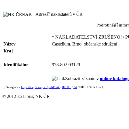
NAK - Adresář nakladatelů v ČR
Podrobnější info
* NAKLADATELSTVÍ ZRUŠENO! / P
Název
Castellum. Brno, občanské sdružení
Kraj
Identifikátor
978-80-903129
Zobrazit záznam v
online katalog
[ Navigace -
https://aleph.nkp.cz/publ/nak
/
00001
/
74
/ 000017465.htm ]
© 2012 ExLibris, NK ČR