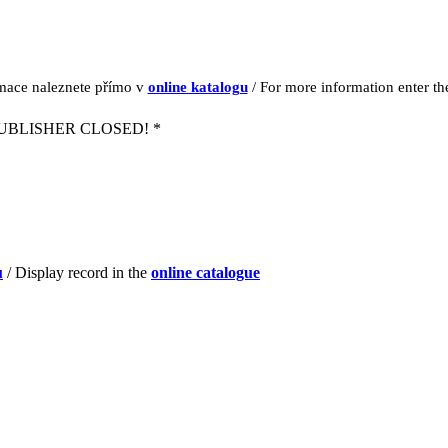
rmace naleznete přímo v
online katalogu
/ For more information enter t
UBLISHER CLOSED! *
u
/ Display record in the
online catalogue