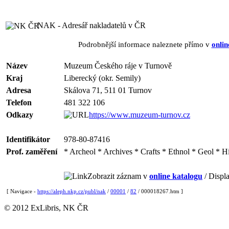
NAK - Adresář nakladatelů v ČR
Podrobnější informace naleznete přímo v
onlin
Název
Muzeum Českého ráje v Turnově
Kraj
Liberecký (okr. Semily)
Adresa
Skálova 71, 511 01 Turnov
Telefon
481 322 106
Odkazy
https://www.muzeum-turnov.cz
Identifikátor
978-80-87416
Prof. zaměření
* Archeol * Archives * Crafts * Ethnol * Geol * Hi
Zobrazit záznam v
online katalogu
/ Displa
[ Navigace -
https://aleph.nkp.cz/publ/nak
/
00001
/
82
/ 000018267.htm ]
© 2012 ExLibris, NK ČR