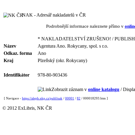
NAK - Adresář nakladatelů v ČR
Podrobnější informace naleznete přímo v
onlin
* NAKLADATELSTVÍ ZRUŠENO! / PUBLISH
Název
Agentura Ano. Rokycany, spol. s r.o.
Odkaz. forma
Ano
Kraj
Plzeňský (okr. Rokycany)
Identifikátor
978-80-903436
Zobrazit záznam v
online katalogu
/ Displa
[ Navigace -
https://aleph.nkp.cz/publ/nak
/
00001
/
82
/ 000018293.htm ]
© 2012 ExLibris, NK ČR