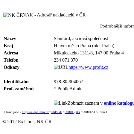
NAK - Adresář nakladatelů v ČR
Podrobnější info
Název
Stanford, akciová společnost
Kraj
Hlavní město Praha (okr. Praha)
Adresa
Mikuleckého 1311/8, 147 00 Praha 4
Telefon
234 071 370
Odkazy
https://www.profit.cz
Identifikátor
978-80-904067
Prof. zaměření
* PublicAdmin
Zobrazit záznam v
online katalog
[ Navigace -
https://aleph.nkp.cz/publ/nak
/
00001
/
83
/ 000018377.htm ]
© 2012 ExLibris, NK ČR