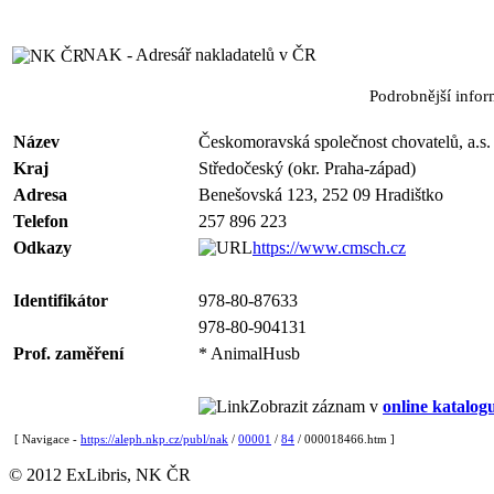
NAK - Adresář nakladatelů v ČR
Podrobnější info
Název
Českomoravská společnost chovatelů, a.s.
Kraj
Středočeský (okr. Praha-západ)
Adresa
Benešovská 123, 252 09 Hradištko
Telefon
257 896 223
Odkazy
https://www.cmsch.cz
Identifikátor
978-80-87633
978-80-904131
Prof. zaměření
* AnimalHusb
Zobrazit záznam v
online katalog
[ Navigace -
https://aleph.nkp.cz/publ/nak
/
00001
/
84
/ 000018466.htm ]
© 2012 ExLibris, NK ČR