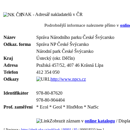
NAK - Adresář nakladatelů v ČR
Podrobnější informace naleznete přímo v
onlin
Název
Správa Národního parku České Švýcarsko
Odkaz. forma
Správa NP České Švýcarsko
Národní park České Švýcarsko
Kraj
Ústecký (okr. Děčín)
Adresa
Pražská 457/52, 407 46 Krásná Lípa
Telefon
412 354 050
Odkazy
http://www.npcs.cz
Identifikátor
978-80-87620
978-80-904404
Prof. zaměření
* Ecol * Geol * HistMon * NatSc
Zobrazit záznam v
online katalogu
/ Displa
[ Navigace -
https://aleph.nkp.cz/publ/nak
/
00001
/
85
/ 000018555.htm ]