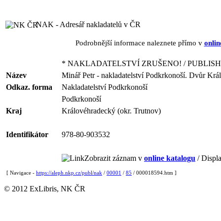
NAK - Adresář nakladatelů v ČR
Podrobnější informace naleznete přímo v
onlin
* NAKLADATELSTVÍ ZRUŠENO! / PUBLISH
Název
Minář Petr - nakladatelství Podkrkonoší. Dvůr Kr
Odkaz. forma
Nakladatelství Podkrkonoší
Podkrkonoší
Kraj
Královéhradecký (okr. Trutnov)
Identifikátor
978-80-903532
Zobrazit záznam v
online katalogu
/ Displa
[ Navigace -
https://aleph.nkp.cz/publ/nak
/
00001
/
85
/ 000018594.htm ]
© 2012 ExLibris, NK ČR