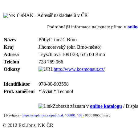
NAK - Adresář nakladatelů v ČR
Podrobnější informace naleznete přímo v
onlin
Název
Přibyl Tomáš. Brno
Kraj
Jihomoravský (okr. Brno-město)
Adresa
Teyschlova 1091/23, 635 00 Brno
Telefon
728 769 966
Odkazy
http://www.kosmonaut.cz/
Identifikátor
978-80-903558
Prof. zaměření
* Aviat * Technol
Zobrazit záznam v
online katalogu
/ Displa
[ Navigace -
https://aleph.nkp.cz/publ/nak
/
00001
/
86
/ 000018653.htm ]
© 2012 ExLibris, NK ČR