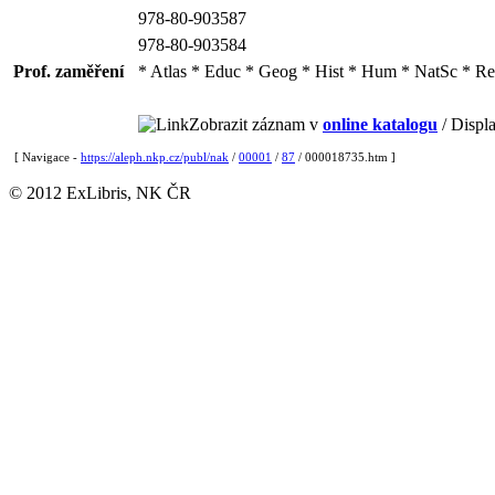
978-80-903587
978-80-903584
Prof. zaměření
* Atlas * Educ * Geog * Hist * Hum * NatSc * Re
Zobrazit záznam v
online katalogu
/ Displa
[ Navigace -
https://aleph.nkp.cz/publ/nak
/
00001
/
87
/ 000018735.htm ]
© 2012 ExLibris, NK ČR