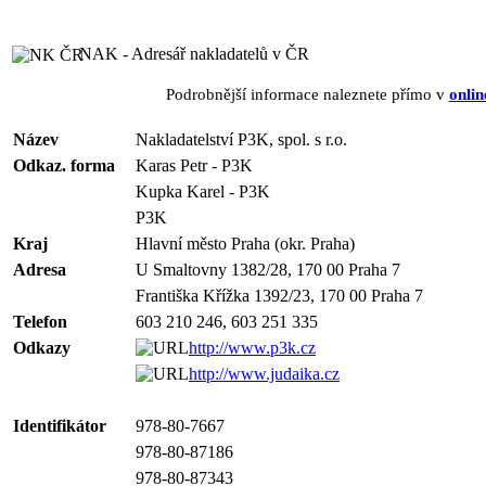
NAK - Adresář nakladatelů v ČR
Podrobnější informace naleznete přímo v
onlin
Název
Nakladatelství P3K, spol. s r.o.
Odkaz. forma
Karas Petr - P3K
Kupka Karel - P3K
P3K
Kraj
Hlavní město Praha (okr. Praha)
Adresa
U Smaltovny 1382/28, 170 00 Praha 7
Františka Křížka 1392/23, 170 00 Praha 7
Telefon
603 210 246, 603 251 335
Odkazy
http://www.p3k.cz
http://www.judaika.cz
Identifikátor
978-80-7667
978-80-87186
978-80-87343