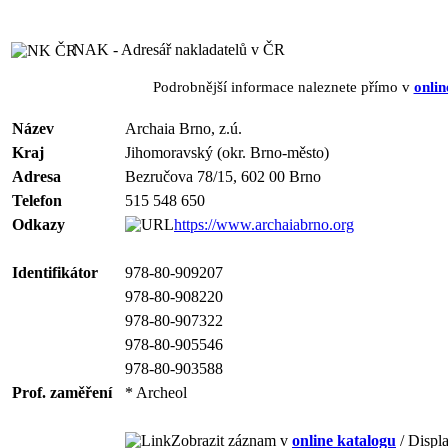
NAK - Adresář nakladatelů v ČR
Podrobnější informace naleznete přímo v
onlin
Název
Archaia Brno, z.ú.
Kraj
Jihomoravský (okr. Brno-město)
Adresa
Bezručova 78/15, 602 00 Brno
Telefon
515 548 650
Odkazy
https://www.archaiabrno.org
Identifikátor
978-80-909207
978-80-908220
978-80-907322
978-80-905546
978-80-903588
Prof. zaměření
* Archeol
Zobrazit záznam v
online katalogu
/ Displa