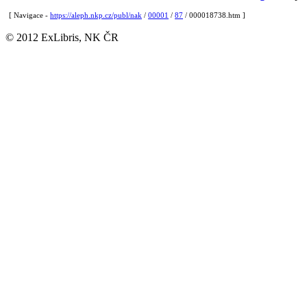
[ Navigace -
https://aleph.nkp.cz/publ/nak
/
00001
/
87
/ 000018738.htm ]
© 2012 ExLibris, NK ČR