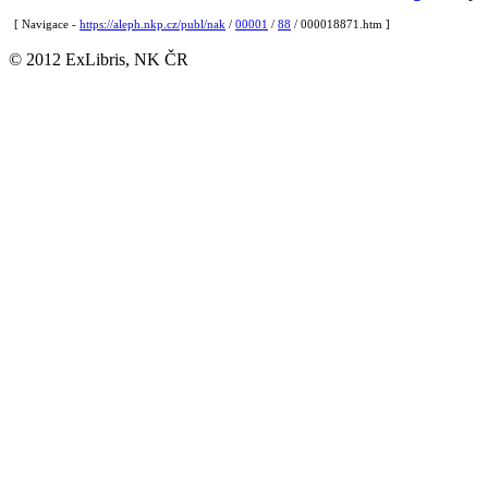
[ Navigace -
https://aleph.nkp.cz/publ/nak
/
00001
/
88
/ 000018871.htm ]
© 2012 ExLibris, NK ČR