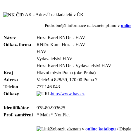
NAK - Adresář nakladatelů v ČR
Podrobnější informace naleznete přímo v
onlin
Název
Hoza Karel RNDr. - HAV
Odkaz. forma
RNDr. Karel Hoza - HAV
HAV
Vydavatelství HAV
Hoza Karel RNDr. - Vydavatelství HAV
Kraj
Hlavní město Praha (okr. Praha)
Adresa
Veletržní 828/59, 170 00 Praha 7
Telefon
777 146 043
Odkazy
http://www.hav.cz
Identifikátor
978-80-903625
Prof. zaměření
* Math * NonFict
Zobrazit záznam v
online katalogu
/ Displa