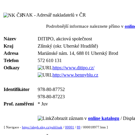
NAK - Adresář nakladatelů v ČR
Podrobnější informace naleznete přímo v
onlin
Název
DITIPO, akciová společnost
Kraj
Zlínský (okr. Uherské Hradiště)
Adresa
Mariánské nám. 14, 688 01 Uherský Brod
Telefon
572 610 131
Odkazy
https://www.ditipo.cz/
http://www.bennyblu.cz
Identifikátor
978-80-87752
978-80-87223
Prof. zaměření
* Juv
Zobrazit záznam v
online katalogu
/ Displa
[ Navigace -
https://aleph.nkp.cz/publ/nak
/
00001
/
89
/ 000018977.htm ]