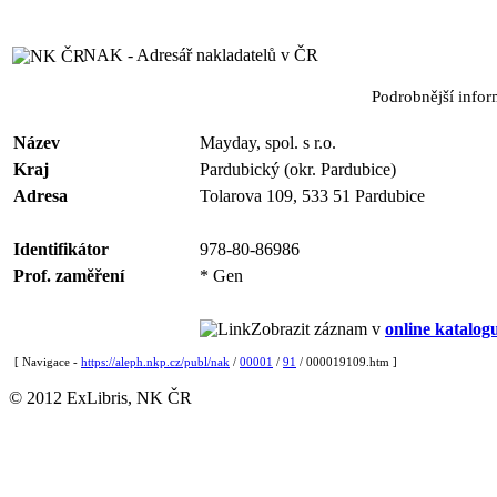
NAK - Adresář nakladatelů v ČR
Podrobnější info
Název
Mayday, spol. s r.o.
Kraj
Pardubický (okr. Pardubice)
Adresa
Tolarova 109, 533 51 Pardubice
Identifikátor
978-80-86986
Prof. zaměření
* Gen
Zobrazit záznam v
online katalog
[ Navigace -
https://aleph.nkp.cz/publ/nak
/
00001
/
91
/ 000019109.htm ]
© 2012 ExLibris, NK ČR