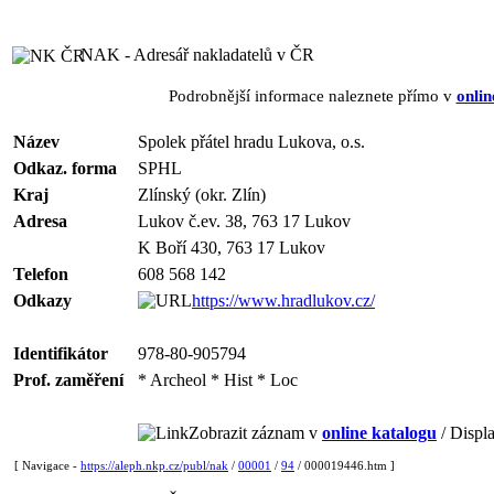
NAK - Adresář nakladatelů v ČR
Podrobnější informace naleznete přímo v
onlin
Název
Spolek přátel hradu Lukova, o.s.
Odkaz. forma
SPHL
Kraj
Zlínský (okr. Zlín)
Adresa
Lukov č.ev. 38, 763 17 Lukov
K Boří 430, 763 17 Lukov
Telefon
608 568 142
Odkazy
https://www.hradlukov.cz/
Identifikátor
978-80-905794
Prof. zaměření
* Archeol * Hist * Loc
Zobrazit záznam v
online katalogu
/ Displa
[ Navigace -
https://aleph.nkp.cz/publ/nak
/
00001
/
94
/ 000019446.htm ]