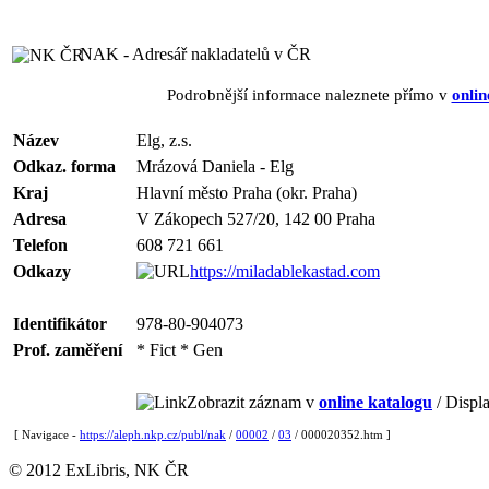
NAK - Adresář nakladatelů v ČR
Podrobnější informace naleznete přímo v
onlin
Název
Elg, z.s.
Odkaz. forma
Mrázová Daniela - Elg
Kraj
Hlavní město Praha (okr. Praha)
Adresa
V Zákopech 527/20, 142 00 Praha
Telefon
608 721 661
Odkazy
https://miladablekastad.com
Identifikátor
978-80-904073
Prof. zaměření
* Fict * Gen
Zobrazit záznam v
online katalogu
/ Displa
[ Navigace -
https://aleph.nkp.cz/publ/nak
/
00002
/
03
/ 000020352.htm ]
© 2012 ExLibris, NK ČR