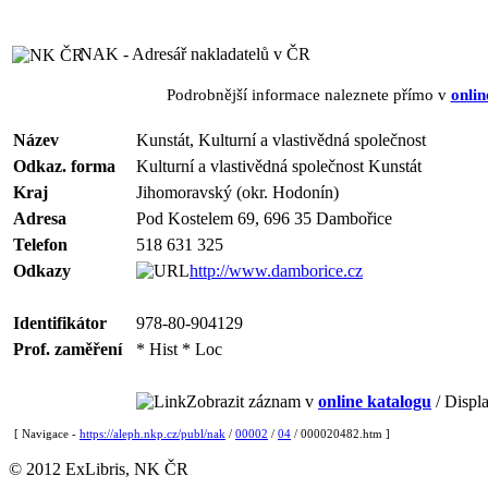
NAK - Adresář nakladatelů v ČR
Podrobnější informace naleznete přímo v
onlin
Název
Kunstát, Kulturní a vlastivědná společnost
Odkaz. forma
Kulturní a vlastivědná společnost Kunstát
Kraj
Jihomoravský (okr. Hodonín)
Adresa
Pod Kostelem 69, 696 35 Dambořice
Telefon
518 631 325
Odkazy
http://www.damborice.cz
Identifikátor
978-80-904129
Prof. zaměření
* Hist * Loc
Zobrazit záznam v
online katalogu
/ Displa
[ Navigace -
https://aleph.nkp.cz/publ/nak
/
00002
/
04
/ 000020482.htm ]
© 2012 ExLibris, NK ČR