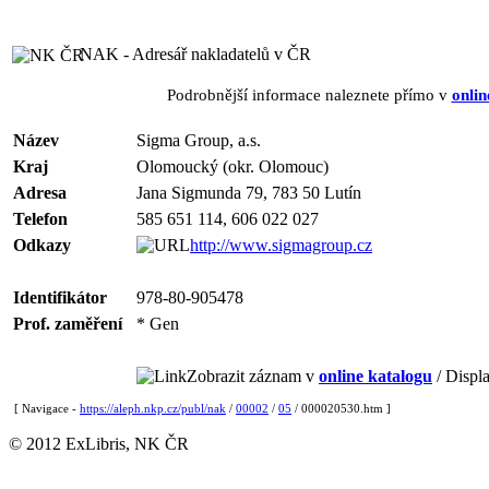
NAK - Adresář nakladatelů v ČR
Podrobnější informace naleznete přímo v
onlin
Název
Sigma Group, a.s.
Kraj
Olomoucký (okr. Olomouc)
Adresa
Jana Sigmunda 79, 783 50 Lutín
Telefon
585 651 114, 606 022 027
Odkazy
http://www.sigmagroup.cz
Identifikátor
978-80-905478
Prof. zaměření
* Gen
Zobrazit záznam v
online katalogu
/ Displa
[ Navigace -
https://aleph.nkp.cz/publ/nak
/
00002
/
05
/ 000020530.htm ]
© 2012 ExLibris, NK ČR