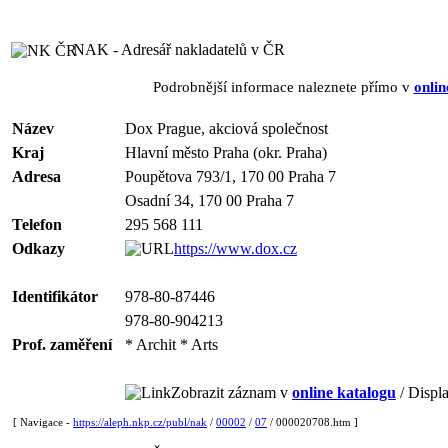
NAK - Adresář nakladatelů v ČR
Podrobnější informace naleznete přímo v
onlin
Název
Dox Prague, akciová společnost
Kraj
Hlavní město Praha (okr. Praha)
Adresa
Poupětova 793/1, 170 00 Praha 7
Osadní 34, 170 00 Praha 7
Telefon
295 568 111
Odkazy
https://www.dox.cz
Identifikátor
978-80-87446
978-80-904213
Prof. zaměření
* Archit * Arts
Zobrazit záznam v
online katalogu
/ Displa
[ Navigace -
https://aleph.nkp.cz/publ/nak
/
00002
/
07
/ 000020708.htm ]