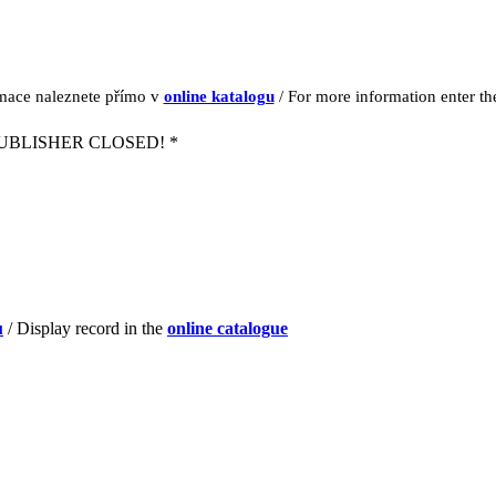
rmace naleznete přímo v
online katalogu
/ For more information enter t
UBLISHER CLOSED! *
u
/ Display record in the
online catalogue