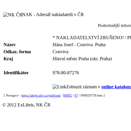
NAK - Adresář nakladatelů v ČR
Podrobnější info
* NAKLADATELSTVÍ ZRUŠENO! / P
Název
Hána Josef - Conviva. Praha
Odkaz. forma
Conviva
Kraj
Hlavní město Praha (okr. Praha)
Identifikátor
978-80-87276
Zobrazit záznam v
online katalog
[ Navigace -
https://aleph.nkp.cz/publ/nak
/
00002
/
07
/ 000020759.htm ]
© 2012 ExLibris, NK ČR