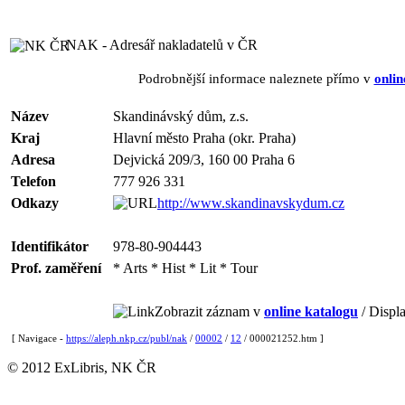
NAK - Adresář nakladatelů v ČR
Podrobnější informace naleznete přímo v
onlin
Název
Skandinávský dům, z.s.
Kraj
Hlavní město Praha (okr. Praha)
Adresa
Dejvická 209/3, 160 00 Praha 6
Telefon
777 926 331
Odkazy
http://www.skandinavskydum.cz
Identifikátor
978-80-904443
Prof. zaměření
* Arts * Hist * Lit * Tour
Zobrazit záznam v
online katalogu
/ Displa
[ Navigace -
https://aleph.nkp.cz/publ/nak
/
00002
/
12
/ 000021252.htm ]
© 2012 ExLibris, NK ČR