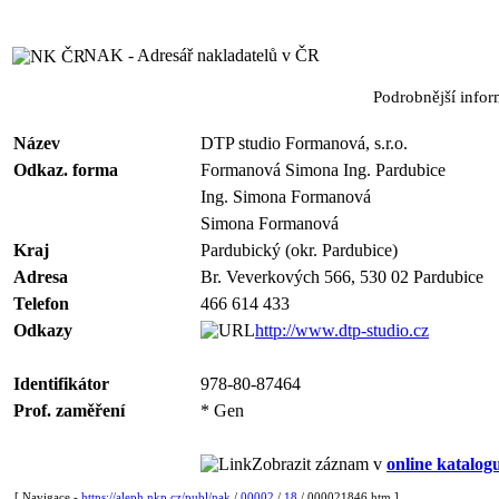
NAK - Adresář nakladatelů v ČR
Podrobnější info
Název
DTP studio Formanová, s.r.o.
Odkaz. forma
Formanová Simona Ing. Pardubice
Ing. Simona Formanová
Simona Formanová
Kraj
Pardubický (okr. Pardubice)
Adresa
Br. Veverkových 566, 530 02 Pardubice
Telefon
466 614 433
Odkazy
http://www.dtp-studio.cz
Identifikátor
978-80-87464
Prof. zaměření
* Gen
Zobrazit záznam v
online katalog
[ Navigace -
https://aleph.nkp.cz/publ/nak
/
00002
/
18
/ 000021846.htm ]