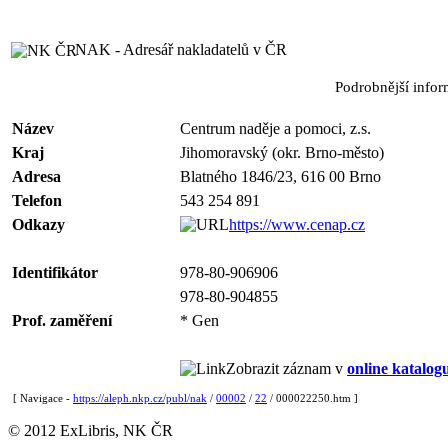
NAK - Adresář nakladatelů v ČR
Podrobnější info
Název
Centrum naděje a pomoci, z.s.
Kraj
Jihomoravský (okr. Brno-město)
Adresa
Blatného 1846/23, 616 00 Brno
Telefon
543 254 891
Odkazy
https://www.cenap.cz
Identifikátor
978-80-906906
978-80-904855
Prof. zaměření
* Gen
Zobrazit záznam v
online katalog
[ Navigace -
https://aleph.nkp.cz/publ/nak
/
00002
/
22
/ 000022250.htm ]
© 2012 ExLibris, NK ČR