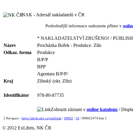
NAK - Adresář nakladatelů v ČR
Podrobnější informace naleznete přímo v
onlin
* NAKLADATELSTVÍ ZRUŠENO! / PUBLISH
Název
Procházka Bořek - Produkce. Zlín
Odkaz. forma
Produkce
B/P/P
BPP
Agentura B/P/P/
Kraj
Zlínský (okr. Zlín)
Identifikátor
978-80-87735
Zobrazit záznam v
online katalogu
/ Displa
[ Navigace -
https://aleph.nkp.cz/publ/nak
/
00002
/
24
/ 000022474.htm ]
© 2012 ExLibris, NK ČR