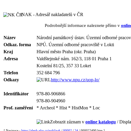
NAK - Adresář nakladatelů v ČR
Podrobnější informace naleznete přímo v
onlin
Název
Národní památkový ústav. Územní odborné pracovi
Odkaz. forma
NPÚ. Územní odborné pracoviště v Lokti
Kraj
Hlavní město Praha (okr. Praha)
Adresa
Valdštejnské nám. 162/3, 118 01 Praha 1
Kostelní 81/25, 357 33 Loket
Telefon
352 684 796
Odkazy
http://www.npu.cz/uop-lo/
Identifikátor
978-80-906866
978-80-904960
Prof. zaměření
* Archeol * Hist * HistMon * Loc
Zobrazit záznam v
online katalogu
/ Displa
[ Navigace -
https://aleph.nkp.cz/publ/nak
/
00002
/
24
/ 000022490.htm ]