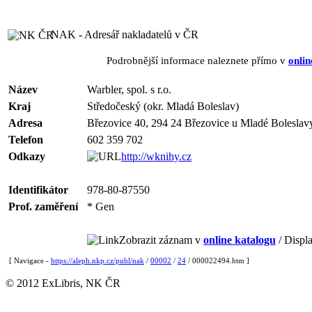
NAK - Adresář nakladatelů v ČR
Podrobnější informace naleznete přímo v
onlin
Název
Warbler, spol. s r.o.
Kraj
Středočeský (okr. Mladá Boleslav)
Adresa
Březovice 40, 294 24 Březovice u Mladé Boleslav
Telefon
602 359 702
Odkazy
http://wknihy.cz
Identifikátor
978-80-87550
Prof. zaměření
* Gen
Zobrazit záznam v
online katalogu
/ Displa
[ Navigace -
https://aleph.nkp.cz/publ/nak
/
00002
/
24
/ 000022494.htm ]
© 2012 ExLibris, NK ČR