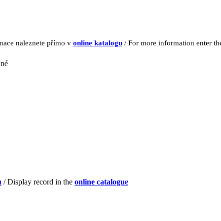
rmace naleznete přímo v
online katalogu
/ For more information enter t
ané
u
/ Display record in the
online catalogue