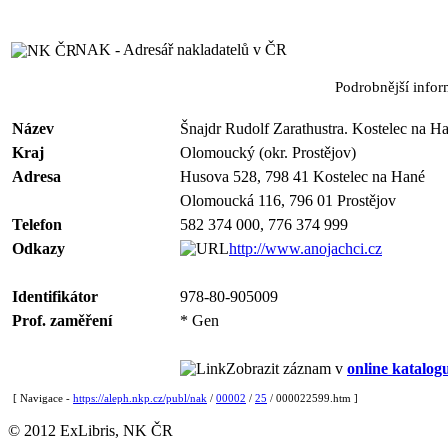
NAK - Adresář nakladatelů v ČR
Podrobnější info
Název
Šnajdr Rudolf Zarathustra. Kostelec na H
Kraj
Olomoucký (okr. Prostějov)
Adresa
Husova 528, 798 41 Kostelec na Hané
Olomoucká 116, 796 01 Prostějov
Telefon
582 374 000, 776 374 999
Odkazy
http://www.anojachci.cz
Identifikátor
978-80-905009
Prof. zaměření
* Gen
Zobrazit záznam v
online katalog
[ Navigace -
https://aleph.nkp.cz/publ/nak
/
00002
/
25
/ 000022599.htm ]
© 2012 ExLibris, NK ČR