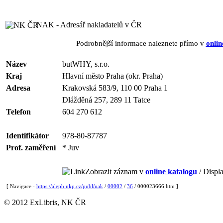
NAK - Adresář nakladatelů v ČR
Podrobnější informace naleznete přímo v
onlin
Název
butWHY, s.r.o.
Kraj
Hlavní město Praha (okr. Praha)
Adresa
Krakovská 583/9, 110 00 Praha 1
Dlážděná 257, 289 11 Tatce
Telefon
604 270 612
Identifikátor
978-80-87787
Prof. zaměření
* Juv
Zobrazit záznam v
online katalogu
/ Displa
[ Navigace -
https://aleph.nkp.cz/publ/nak
/
00002
/
36
/ 000023666.htm ]
© 2012 ExLibris, NK ČR