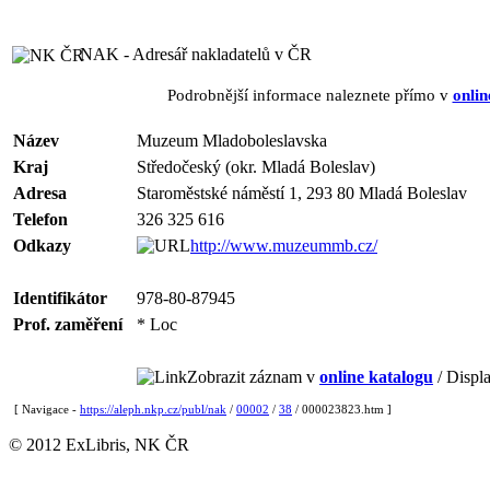
NAK - Adresář nakladatelů v ČR
Podrobnější informace naleznete přímo v
onlin
Název
Muzeum Mladoboleslavska
Kraj
Středočeský (okr. Mladá Boleslav)
Adresa
Staroměstské náměstí 1, 293 80 Mladá Boleslav
Telefon
326 325 616
Odkazy
http://www.muzeummb.cz/
Identifikátor
978-80-87945
Prof. zaměření
* Loc
Zobrazit záznam v
online katalogu
/ Displa
[ Navigace -
https://aleph.nkp.cz/publ/nak
/
00002
/
38
/ 000023823.htm ]
© 2012 ExLibris, NK ČR