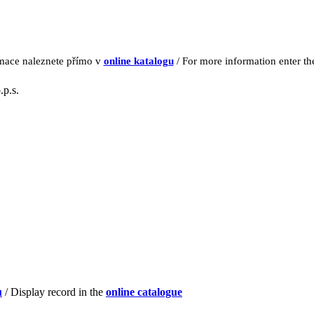
rmace naleznete přímo v
online katalogu
/ For more information enter t
.p.s.
u
/ Display record in the
online catalogue