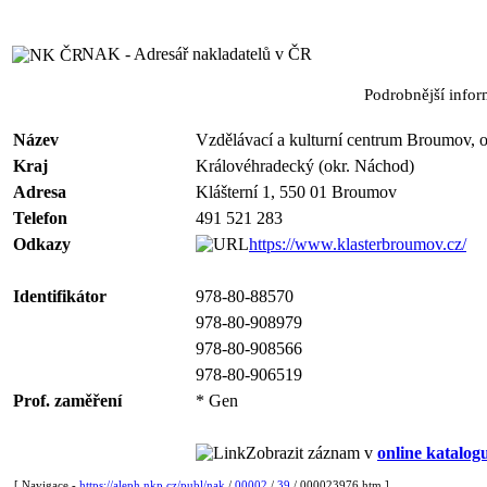
NAK - Adresář nakladatelů v ČR
Podrobnější info
Název
Vzdělávací a kulturní centrum Broumov, o
Kraj
Královéhradecký (okr. Náchod)
Adresa
Klášterní 1, 550 01 Broumov
Telefon
491 521 283
Odkazy
https://www.klasterbroumov.cz/
Identifikátor
978-80-88570
978-80-908979
978-80-908566
978-80-906519
Prof. zaměření
* Gen
Zobrazit záznam v
online katalog
[ Navigace -
https://aleph.nkp.cz/publ/nak
/
00002
/
39
/ 000023976.htm ]