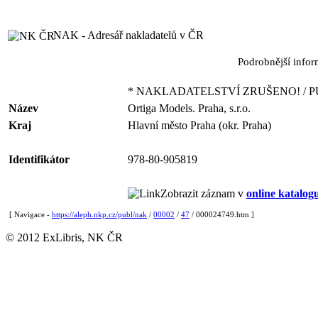
NAK - Adresář nakladatelů v ČR
Podrobnější info
* NAKLADATELSTVÍ ZRUŠENO! / P
Název
Ortiga Models. Praha, s.r.o.
Kraj
Hlavní město Praha (okr. Praha)
Identifikátor
978-80-905819
Zobrazit záznam v
online katalog
[ Navigace -
https://aleph.nkp.cz/publ/nak
/
00002
/
47
/ 000024749.htm ]
© 2012 ExLibris, NK ČR