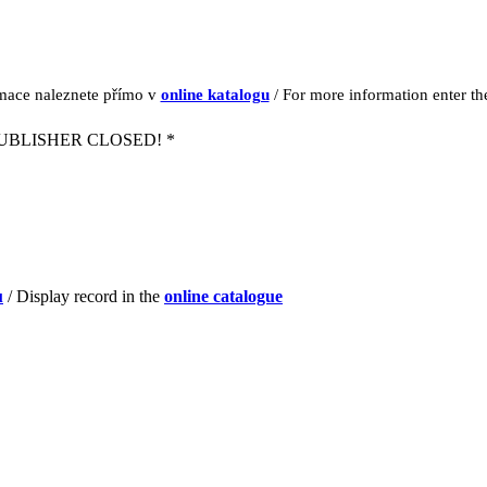
rmace naleznete přímo v
online katalogu
/ For more information enter t
UBLISHER CLOSED! *
u
/ Display record in the
online catalogue