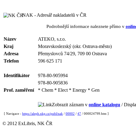
NAK - Adresář nakladatelů v ČR
Podrobnější informace naleznete přímo v
onlin
Název
ATEKO, s.r.o.
Kraj
Moravskoslezský (okr. Ostrava-město)
Adresa
Přemyslovců 74/29, 709 00 Ostrava
Telefon
596 625 171
Identifikátor
978-80-905994
978-80-905836
Prof. zaměření
* Chem * Elect * Energy * Gen
Zobrazit záznam v
online katalogu
/ Displa
[ Navigace -
https://aleph.nkp.cz/publ/nak
/
00002
/
47
/ 000024799.htm ]
© 2012 ExLibris, NK ČR