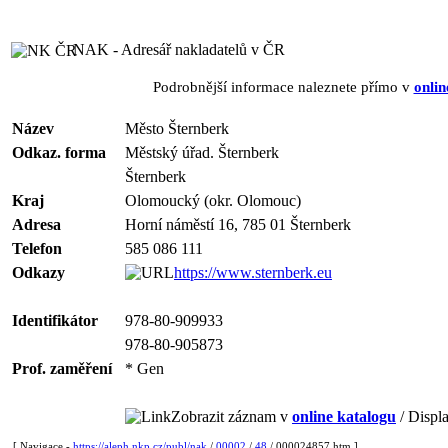
NAK - Adresář nakladatelů v ČR
Podrobnější informace naleznete přímo v
onlin
Název
Město Šternberk
Odkaz. forma
Městský úřad. Šternberk
Šternberk
Kraj
Olomoucký (okr. Olomouc)
Adresa
Horní náměstí 16, 785 01 Šternberk
Telefon
585 086 111
Odkazy
https://www.sternberk.eu
Identifikátor
978-80-909933
978-80-905873
Prof. zaměření
* Gen
Zobrazit záznam v
online katalogu
/ Displa
[ Navigace -
https://aleph.nkp.cz/publ/nak
/
00002
/
48
/ 000024857.htm ]