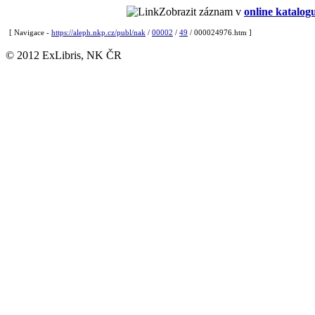
Zobrazit záznam v
online katalog
[ Navigace -
https://aleph.nkp.cz/publ/nak
/
00002
/
49
/ 000024976.htm ]
© 2012 ExLibris, NK ČR