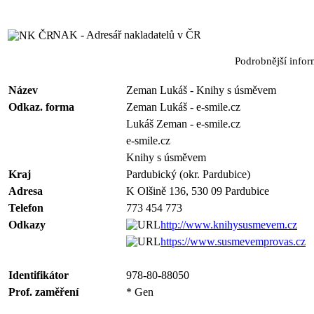
NAK - Adresář nakladatelů v ČR
Podrobnější info
Název
Zeman Lukáš - Knihy s úsměvem
Odkaz. forma
Zeman Lukáš - e-smile.cz
Lukáš Zeman - e-smile.cz
e-smile.cz
Knihy s úsměvem
Kraj
Pardubický (okr. Pardubice)
Adresa
K Olšině 136, 530 09 Pardubice
Telefon
773 454 773
Odkazy
http://www.knihysusmevem.cz
https://www.susmevemprovas.cz
Identifikátor
978-80-88050
Prof. zaměření
* Gen